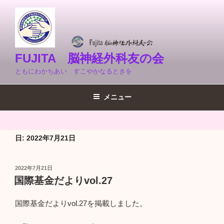
コ
ン
テ
ン
ツ
FUJITA 脳神経外科友の会
へ
ともにわかちあい すこやかなるときを
ス
キ
メニュー
ッ
プ
日:
2022年7月21日
投
2022年7月21日
稿
国際基金だよりvol.27
日:
国際基金だよりvol.27を掲載しました。