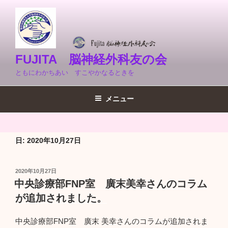
コ
ン
テ
ン
ツ
FUJITA 脳神経外科友の会
へ
ともにわかちあい すこやかなるときを
ス
キ
メニュー
ッ
プ
日:
2020年10月27日
投
2020年10月27日
稿
中央診療部FNP室 廣末美幸さんのコラム
日:
が追加されました。
中央診療部FNP室 廣末 美幸さんのコラムが追加されま