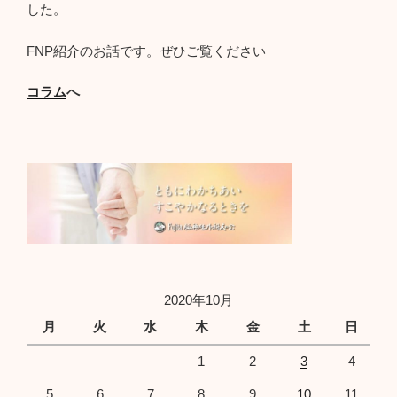
した。
FNP紹介のお話です。ぜひご覧ください
コラム
へ
2020年10月
月
火
水
木
金
土
日
1
2
3
4
5
6
7
8
9
10
11