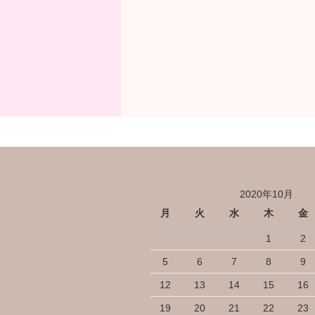
投
ナ
稿
ビ
ゲ
ー
シ
ョ
ン
2020年10月
月
火
水
木
金
1
2
5
6
7
8
9
12
13
14
15
16
19
20
21
22
23