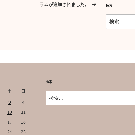
投
ラムが追加されました。
検索
稿
検
索:
検索
土
日
検
索:
3
4
10
11
17
18
24
25