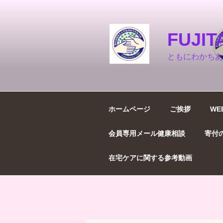
コ
ン
テ
FUJ
ン
ツ
ともにわかちあ
へ
ス
キ
ッ
ホームページ
ご挨拶
WE
プ
会員専用メール健康相談
寄付
在宅ケアに関する参考動画