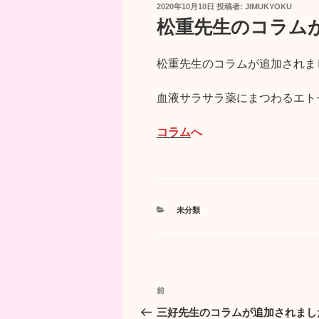
投
2020年10月10日
投稿者:
JIMUKYOKU
稿
松重先生のコラム
日:
松重先生のコラムが追加されま
血液サラサラ薬にまつわるエト
コラム
へ
カ
未分類
テ
ゴ
リ
ー
投
前
前
稿
の
三好先生のコラムが追加されまし