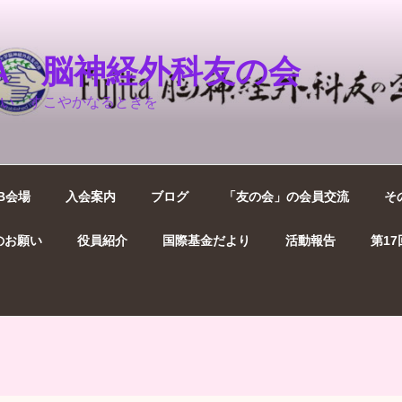
ITA 脳神経外科友の会
い すこやかなるときを
B会場
入会案内
ブログ
「友の会」の会員交流
そ
のお願い
役員紹介
国際基金だより
活動報告
第1