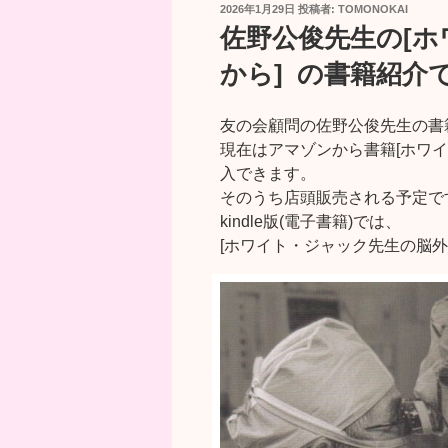
投
2026年1月29日
投稿者:
TOMONOKAI
稿
佐野公俊先生の[
日:
から] の書籍紹介
友の会顧問の佐野公俊先生の書
現在はアマゾンから書籍[ホワイト
入できます。
そのうち店頭販売される予定で
kindle版(電子書籍)では、
[ホワイト・ジャック先生の脳外科