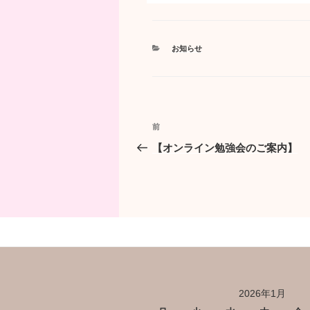
カ
お知らせ
テ
ゴ
リ
ー
投
前
前
稿
の
【オンライン勉強会のご案内】
投
ナ
稿
ビ
ゲ
ー
シ
ョ
2026年1月