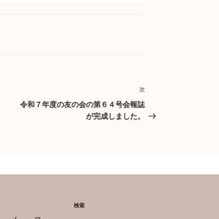
次
次
の
令和７年度の友の会の第６４号会報誌
投
が完成しました。
稿
検索