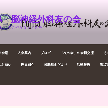
ITA 脳神経外科友の会
い すこやかなるときを
B会場
入会案内
ブログ
「友の会」の会員交流
そ
のお願い
役員紹介
国際基金だより
活動報告
第1