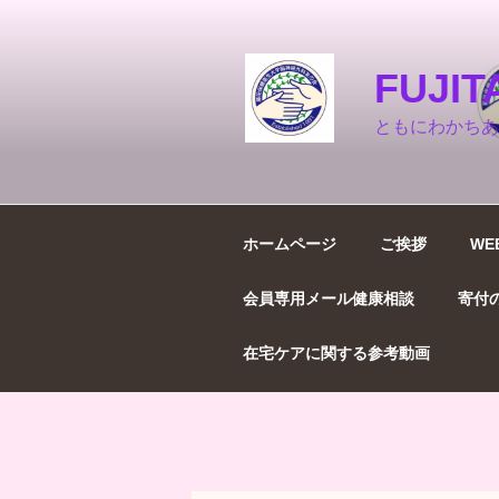
コ
ン
テ
FUJ
ン
ツ
ともにわかちあ
へ
ス
キ
ッ
ホームページ
ご挨拶
WE
プ
会員専用メール健康相談
寄付
在宅ケアに関する参考動画