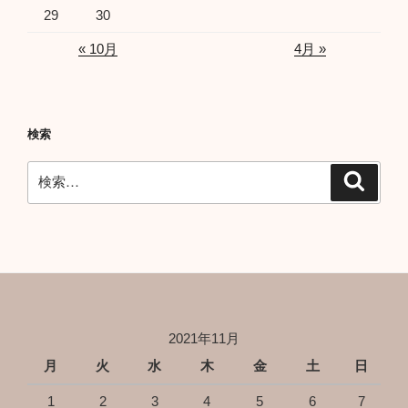
29
30
« 10月
4月 »
検索
検
検
索
索:
2021年11月
月
火
水
木
金
土
日
1
2
3
4
5
6
7