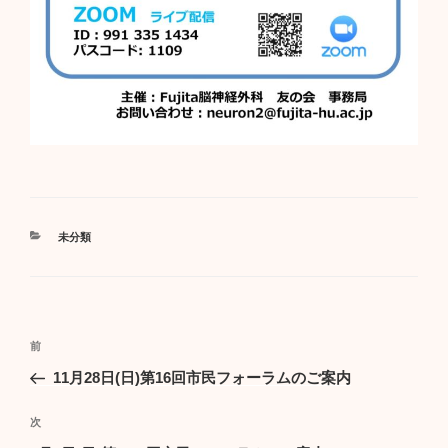
カ
未分類
テ
ゴ
リ
ー
投
前
前
稿
の
11月28日(日)第16回市民フォーラムのご案内
ナ
投
ビ
稿
次
次
ゲ
の