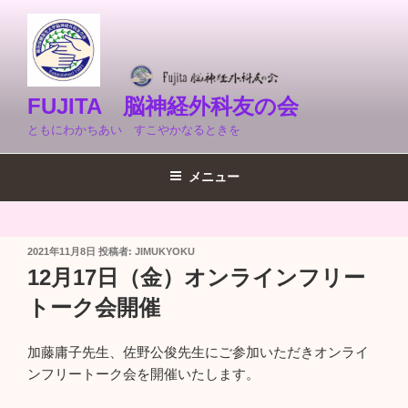
コ
ン
テ
ン
ツ
FUJITA 脳神経外科友の会
へ
ともにわかちあい すこやかなるときを
ス
キ
メニュー
ッ
プ
投
2021年11月8日
投稿者:
JIMUKYOKU
稿
12月17日（金）オンラインフリー
日:
トーク会開催
加藤庸子先生、佐野公俊先生にご参加いただきオンライ
ンフリートーク会を開催いたします。